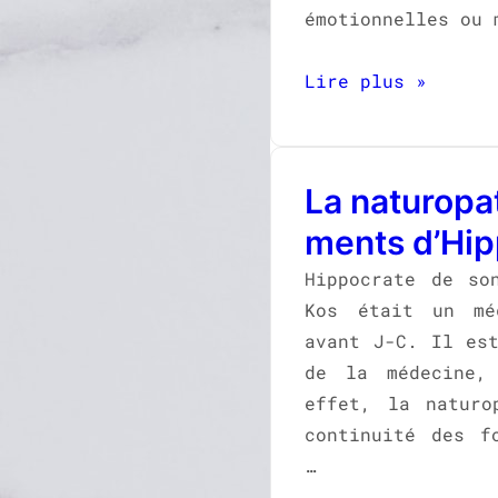
émotionnelles ou 
Lire plus »
La naturopat
ments d’Hip
Hippocrate de so
Kos était un mé
avant J-C. Il es
de la médecine,
effet, la naturo
continuité des f
…