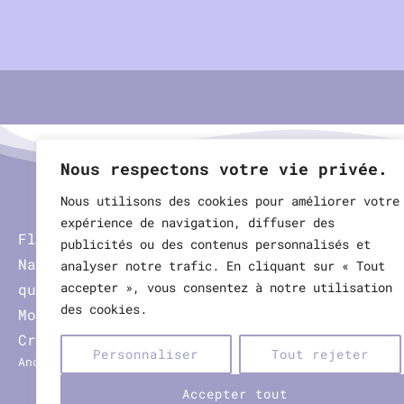
Nous respectons votre vie privée.
Nous utilisons des cookies pour améliorer votre
expérience de navigation, diffuser des
Florence CARLINO
publicités ou des contenus personnalisés et
Naturopathe & iridologue
analyser notre trafic. En cliquant sur « Tout
accepter », vous consentez à notre utilisation
qualifiée et diplômée à La
des cookies.
06 1
Moutonne dans le Var (La
Crau)
Personnaliser
Tout rejeter
Ancien cabinet à Hyères-les-palmiers
Accepter tout